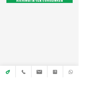
Richiedi la tua consulenza
© Copyright 2026 Anteros Srl
|
All Rights Reserved
Via Giuseppe Garibaldi 4, 28050 Pombia (NO)
P.IVA e C.F.
02735600039
>
I
nformativa sui cookie