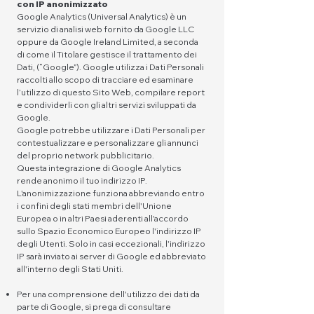
con IP anonimizzato
Google Analytics (Universal Analytics) è un
servizio di analisi web fornito da Google LLC
oppure da Google Ireland Limited, a seconda
di come il Titolare gestisce il trattamento dei
Dati, (“Google”). Google utilizza i Dati Personali
raccolti allo scopo di tracciare ed esaminare
l’utilizzo di questo Sito Web, compilare report
e condividerli con gli altri servizi sviluppati da
Google.
Google potrebbe utilizzare i Dati Personali per
contestualizzare e personalizzare gli annunci
del proprio network pubblicitario.
Questa integrazione di Google Analytics
rende anonimo il tuo indirizzo IP.
L'anonimizzazione funziona abbreviando entro
i confini degli stati membri dell'Unione
Europea o in altri Paesi aderenti all'accordo
sullo Spazio Economico Europeo l'indirizzo IP
degli Utenti. Solo in casi eccezionali, l'indirizzo
IP sarà inviato ai server di Google ed abbreviato
all'interno degli Stati Uniti.
Per una comprensione dell'utilizzo dei dati da
parte di Google, si prega di consultare