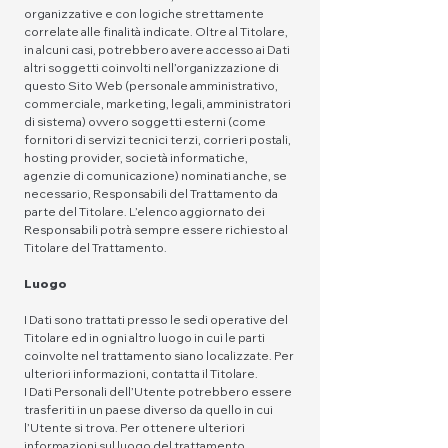
organizzative e con logiche strettamente
correlate alle finalità indicate. Oltre al Titolare,
in alcuni casi, potrebbero avere accesso ai Dati
altri soggetti coinvolti nell’organizzazione di
questo Sito Web (personale amministrativo,
commerciale, marketing, legali, amministratori
di sistema) ovvero soggetti esterni (come
fornitori di servizi tecnici terzi, corrieri postali,
hosting provider, società informatiche,
agenzie di comunicazione) nominati anche, se
necessario, Responsabili del Trattamento da
parte del Titolare. L’elenco aggiornato dei
Responsabili potrà sempre essere richiesto al
Titolare del Trattamento.
Luogo
I Dati sono trattati presso le sedi operative del
Titolare ed in ogni altro luogo in cui le parti
coinvolte nel trattamento siano localizzate. Per
ulteriori informazioni, contatta il Titolare.
I Dati Personali dell’Utente potrebbero essere
trasferiti in un paese diverso da quello in cui
l’Utente si trova. Per ottenere ulteriori
informazioni sul luogo del trattamento