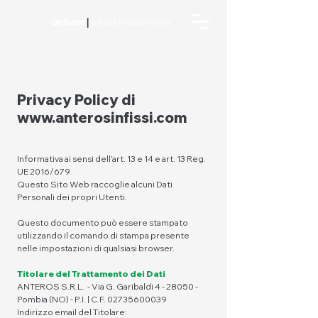
anteros
|
infissi in alluminio
Privacy Policy di
www.anterosinfissi.com
Informativa ai sensi dell’art. 13 e 14 e art. 13 Reg.
UE 2016/679
Questo Sito Web raccoglie alcuni Dati
Personali dei propri Utenti.
Questo documento può essere stampato
utilizzando il comando di stampa presente
nelle impostazioni di qualsiasi browser.
Titolare del Trattamento dei Dati
ANTEROS S.R.L. - Via G. Garibaldi 4 - 28050 -
Pombia (NO) - P.I. | C.F.
02735600039
Indirizzo email del Titolare: