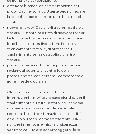
se non la loro conservazione.
ottenere la cancellazione o rimozione dei
propri Dati Personali. L’Utente può richiedere
la cancellazione dei propri Dati da parte del
Titolare.
ricevere i propri Dati o farli trasferire ad altro
titolare. L’Utente ha diritto di ricevere i propri
Dati in formato strutturato, di uso comune e
leggibile da dispositivo automatico e, ove
tecnicamente fattibile, di ottenerne il
trasferimento senza ostacoli ad un altro
titolare.
proporre reclamo. L’Utente può proporre un
reclamo all’autorità di controllo della
protezione dei dati personali competente o
agire in sede giudiziale.
Gli Utenti hanno diritto di ottenere
informazioni in merito alla base giuridica per il
trasferimento di Dati all'estero incluso verso
qualsiasi organizzazione internazionale
regolata dal diritto internazionale o costituita
da due o più paesi, come ad esempio l’ONU,
nonché in merito alle misure di sicurezza
adottate dal Titolare per proteggere i loro