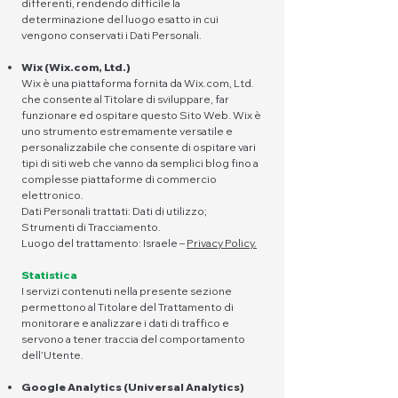
differenti, rendendo difficile la
determinazione del luogo esatto in cui
vengono conservati i Dati Personali.
Wix (Wix.com, Ltd.)
Wix è una piattaforma fornita da Wix.com, Ltd.
che consente al Titolare di sviluppare, far
funzionare ed ospitare questo Sito Web. Wix è
uno strumento estremamente versatile e
personalizzabile che consente di ospitare vari
tipi di siti web che vanno da semplici blog fino a
complesse piattaforme di commercio
elettronico.
Dati Personali trattati: Dati di utilizzo;
Strumenti di Tracciamento.
Luogo del trattamento: Israele –
Privacy Policy.
Statistica
I servizi contenuti nella presente sezione
permettono al Titolare del Trattamento di
monitorare e analizzare i dati di traffico e
servono a tener traccia del comportamento
dell’Utente.
Google Analytics (Universal Analytics)