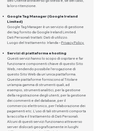
dell'Utente attraverso gli stessi e, se del caso,
la loro ritenzione.
Google Tag Manager (Google Ireland
Limited)
Google Tag Manager è un servizio di gestione
dei tag fornito da Google Ireland Limited.
Dati Personali trattati: Dati di utilizzo.
Luogo del trattamento: Irlanda –
Privacy Policy.
Servizi di piattaforma e hosting
Questi servizi hanno lo scopo di ospitare e far
funzionare componenti chiave di questo Sito
Web, rendendo possibile l’erogazione di
questo Sito Web da un’unica piattaforma.
Queste piattaforme forniscono al Titolare
un'ampia gamma di strumenti quali, ad
esempio, strumenti analitici, per la gestione
della registrazione degli utenti, per la gestione
dei commenti e del database, per il
commercio elettronico, per l’elaborazione dei
pagamenti etc. L’uso di tali strumenti comporta
la raccolta e il trattamento di Dati Personali.
Alcuni di questi servizi funzionano attraverso
server dislocati geograficamente in luoghi