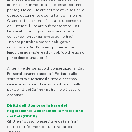
informazioni in merito all’interesse legittimo
perseguito dal Titolare nelle relative sezioni di
questo documento o contattando il Titolare.
Quando il trattamento è basato sul consenso
dell’Utente, il Titolare può conservare i Dati
Personali più a lungo sino a quando detto
consenso non venga revocato. Inoltre, il
Titolare potrebbe essere obbligato a
conservare i Dati Personali per un periodo più
lungo per adempiere ad un obbligo di legge o
per ordine di un’autorità.
Al termine del periodo di conservazione i Dati
Personali saranno cancellati. Pertanto, allo
spirare di tale termine il diritto di accesso,
cancellazione, rettificazione ed il diritto alla
portabilità dei Dati non potranno più essere
esercitati.
Diritti dell’Utente sulla base del
Regolamento Generale sulla Protezione
dei Dati (GDPR)
Gli Utenti possono esercitare determinati
diritti con riferimento ai Dati trattati dal
Titolare.