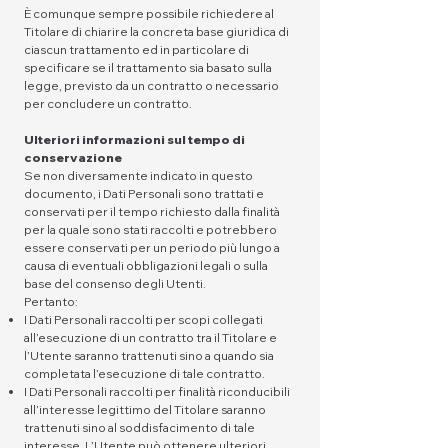
È comunque sempre possibile richiedere al
Titolare di chiarire la concreta base giuridica di
ciascun trattamento ed in particolare di
specificare se il trattamento sia basato sulla
legge, previsto da un contratto o necessario
per concludere un contratto.
Ulteriori informazioni sul tempo di
conservazione
Se non diversamente indicato in questo
documento, i Dati Personali sono trattati e
conservati per il tempo richiesto dalla finalità
per la quale sono stati raccolti e potrebbero
essere conservati per un periodo più lungo a
causa di eventuali obbligazioni legali o sulla
base del consenso degli Utenti.
Pertanto:
I Dati Personali raccolti per scopi collegati
all’esecuzione di un contratto tra il Titolare e
l’Utente saranno trattenuti sino a quando sia
completata l’esecuzione di tale contratto.
I Dati Personali raccolti per finalità riconducibili
all’interesse legittimo del Titolare saranno
trattenuti sino al soddisfacimento di tale
interesse. L’Utente può ottenere ulteriori