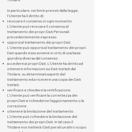
In particolare, nei limiti previsti dalla legge,
l’Utente ha il diritto di:
revocare il consenso in ogni momento.
L’Utente può revocare il consenso al
trattamento dei propri Dati Personali
precedentemente espresso.
opporsi al trattamento dei propri Dati.
L’Utente può opporsi al trattamento dei propri
Dati quando esso avviene in virtù di una base
giuridica diversa dal consenso.
accedere ai propri Dati. L’Utente ha diritto ad
ottenere informazioni sui Dati trattati dal
Titolare, su determinati aspetti del
trattamento ed a ricevere una copia dei Dati
trattati.
verificare e chiedere la rettificazione.
L’Utente può verificare la correttezza dei
propri Dati e richiederne l’aggiornamento o la
correzione.
ottenere la limitazione del trattamento.
L’Utente può richiedere la limitazione del
trattamento dei propri Dati. In tal caso il
Titolare non tratterà i Dati per alcun altro scopo