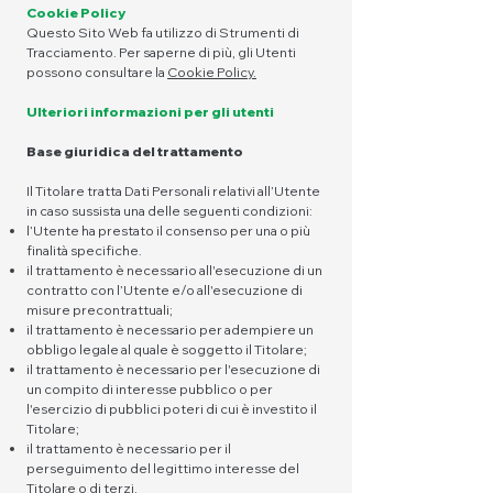
Cookie Policy
Questo Sito Web fa utilizzo di Strumenti di
Tracciamento. Per saperne di più, gli Utenti
possono consultare la
Cookie Policy.
Ulteriori informazioni per gli utenti​
Base giuridica del trattamento
Il Titolare tratta Dati Personali relativi all’Utente
in caso sussista una delle seguenti condizioni:
l’Utente ha prestato il consenso per una o più
finalità specifiche.
il trattamento è necessario all'esecuzione di un
contratto con l’Utente e/o all'esecuzione di
misure precontrattuali;
il trattamento è necessario per adempiere un
obbligo legale al quale è soggetto il Titolare;
il trattamento è necessario per l'esecuzione di
un compito di interesse pubblico o per
l'esercizio di pubblici poteri di cui è investito il
Titolare;
il trattamento è necessario per il
perseguimento del legittimo interesse del
Titolare o di terzi.