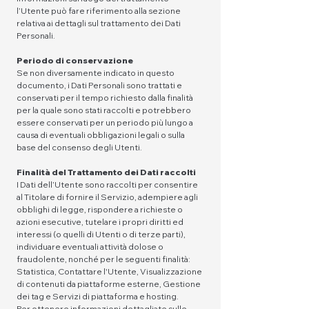
l’Utente può fare riferimento alla sezione
relativa ai dettagli sul trattamento dei Dati
Personali.
Periodo di conservazione
Se non diversamente indicato in questo
documento, i Dati Personali sono trattati e
conservati per il tempo richiesto dalla finalità
per la quale sono stati raccolti e potrebbero
essere conservati per un periodo più lungo a
causa di eventuali obbligazioni legali o sulla
base del consenso degli Utenti.
Finalità del Trattamento dei Dati raccolti
I Dati dell’Utente sono raccolti per consentire
al Titolare di fornire il Servizio, adempiere agli
obblighi di legge, rispondere a richieste o
azioni esecutive, tutelare i propri diritti ed
interessi (o quelli di Utenti o di terze parti),
individuare eventuali attività dolose o
fraudolente, nonché per le seguenti finalità:
Statistica, Contattare l'Utente, Visualizzazione
di contenuti da piattaforme esterne, Gestione
dei tag e Servizi di piattaforma e hosting.
Per ottenere informazioni dettagliate sulle