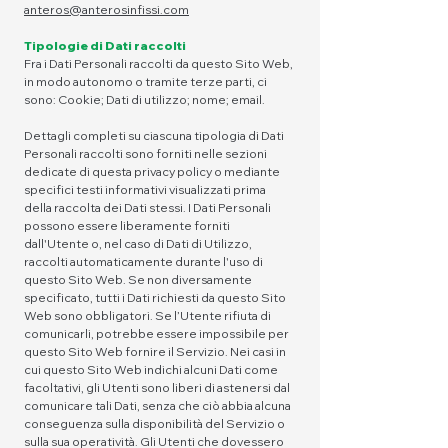
anteros@anterosinfissi.com
Tipologie di Dati raccolti
Fra i Dati Personali raccolti da questo Sito Web,
in modo autonomo o tramite terze parti, ci
sono: Cookie; Dati di utilizzo; nome; email.
Dettagli completi su ciascuna tipologia di Dati
Personali raccolti sono forniti nelle sezioni
dedicate di questa privacy policy o mediante
specifici testi informativi visualizzati prima
della raccolta dei Dati stessi. I Dati Personali
possono essere liberamente forniti
dall'Utente o, nel caso di Dati di Utilizzo,
raccolti automaticamente durante l'uso di
questo Sito Web. Se non diversamente
specificato, tutti i Dati richiesti da questo Sito
Web sono obbligatori. Se l’Utente rifiuta di
comunicarli, potrebbe essere impossibile per
questo Sito Web fornire il Servizio. Nei casi in
cui questo Sito Web indichi alcuni Dati come
facoltativi, gli Utenti sono liberi di astenersi dal
comunicare tali Dati, senza che ciò abbia alcuna
conseguenza sulla disponibilità del Servizio o
sulla sua operatività. Gli Utenti che dovessero