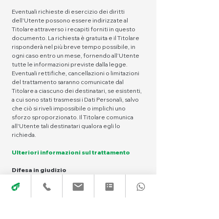
Eventuali richieste di esercizio dei diritti
dell'Utente possono essere indirizzate al
Titolare attraverso i recapiti forniti in questo
documento. La richiesta è gratuita e il Titolare
risponderà nel più breve tempo possibile, in
ogni caso entro un mese, fornendo all’Utente
tutte le informazioni previste dalla legge.
Eventuali rettifiche, cancellazioni o limitazioni
del trattamento saranno comunicate dal
Titolare a ciascuno dei destinatari, se esistenti,
a cui sono stati trasmessi i Dati Personali, salvo
che ciò si riveli impossibile o implichi uno
sforzo sproporzionato. Il Titolare comunica
all'Utente tali destinatari qualora egli lo
richieda.
Ulteriori informazioni sul trattamento
Difesa in giudizio
I Dati Personali dell’Utente possono essere
utilizzati da parte del Titolare in giudizio o nelle
fasi preparatorie alla sua eventuale
instaurazione per la difesa da abusi nell'utilizzo
di questo Sito Web o dei Servizi connessi da