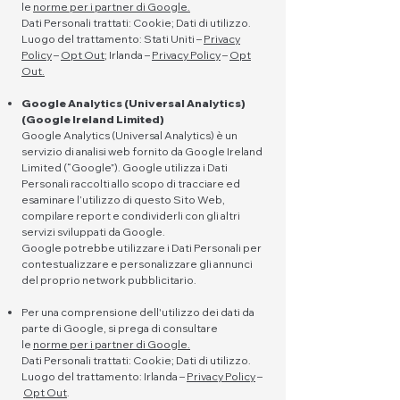
le
norme per i partner di Google.
Dati Personali trattati: Cookie; Dati di utilizzo.
Luogo del trattamento: Stati Uniti –
Privacy
Policy
–
Opt Out
; Irlanda –
Privacy Policy
–
Opt
Out.
Google Analytics (Universal Analytics)
(Google Ireland Limited)
Google Analytics (Universal Analytics) è un
servizio di analisi web fornito da Google Ireland
Limited (“Google”). Google utilizza i Dati
Personali raccolti allo scopo di tracciare ed
esaminare l’utilizzo di questo Sito Web,
compilare report e condividerli con gli altri
servizi sviluppati da Google.
Google potrebbe utilizzare i Dati Personali per
contestualizzare e personalizzare gli annunci
del proprio network pubblicitario.
Per una comprensione dell'utilizzo dei dati da
parte di Google, si prega di consultare
le
norme per i partner di Google.
Dati Personali trattati: Cookie; Dati di utilizzo.
Luogo del trattamento: Irlanda –
Privacy Policy
–
Opt Out
.