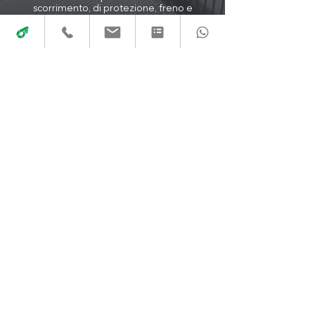
scorrimento, di protezione, freno e
chiusura.
Scopri altri prodotti
Richiedi subito un
preventivo gratuito!
Non perdere questa occasione per
migliorare la tua casa con i
prodotti
di qualità di Anteros.
Richiedi preventivo