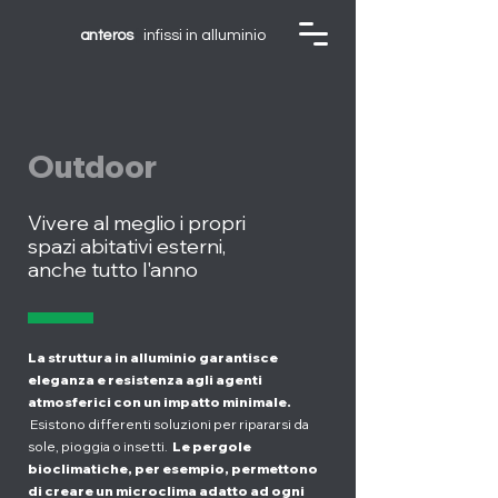
anteros
|
infissi in alluminio
Outdoor
Vivere al meglio i propri
spazi abitativi esterni,
anche tutto l'anno
La struttura in alluminio garantisce
eleganza e resistenza agli agenti
atmosferici con un impatto minimale.
Esistono differenti soluzioni per ripararsi da
sole, pioggia o insetti.
Le pergole
bioclimatiche, per esempio, permettono
di creare un microclima adatto ad ogni